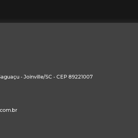
Saguaçu - Joinville/SC - CEP 89221007
com.br