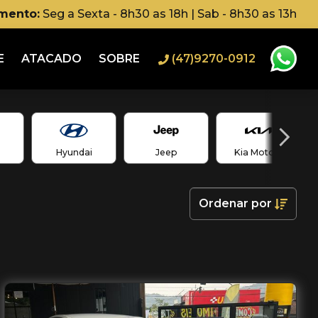
imento:
Seg a Sexta - 8h30 as 18h | Sab - 8h30 as 13h
E
ATACADO
SOBRE
(47)9270-0912
Hyundai
Jeep
Kia Motors
Ordenar
por