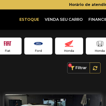
Horário de atend
ESTOQUE
VENDA SEU CARRO
FINANCI
Fiat
Ford
Honda
Honda
1
Filtrar