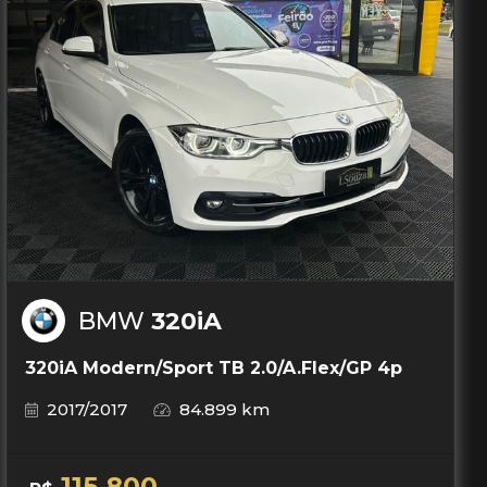
BMW
320iA
320iA Modern/Sport TB 2.0/A.Flex/GP 4p
2017/2017
84.899 km
115.800