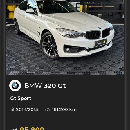
BMW
320 Gt
Gt Sport
2014/2015
181.200 km
95.800