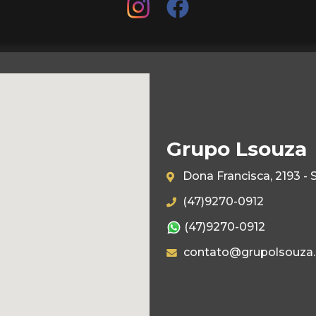
Grupo Lsouza
Dona Francisca, 2193 - 
(47)9270-0912
(47)9270-0912
contato@grupolsouza.