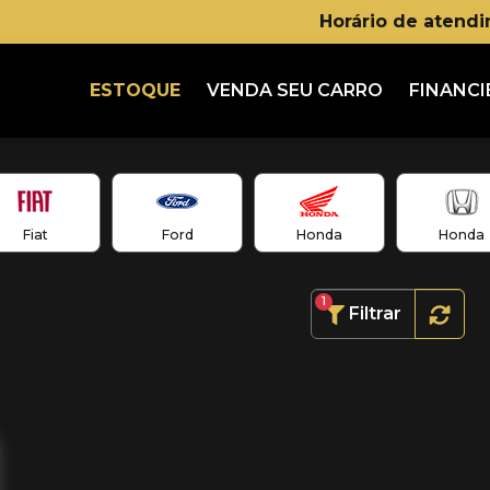
Horário de atend
ESTOQUE
VENDA SEU CARRO
FINANCI
Fiat
Ford
Honda
Honda
1
Filtrar