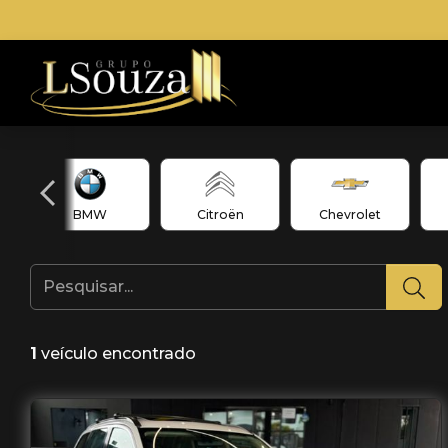
BMW
Citroën
Chevrolet
1
veículo encontrado