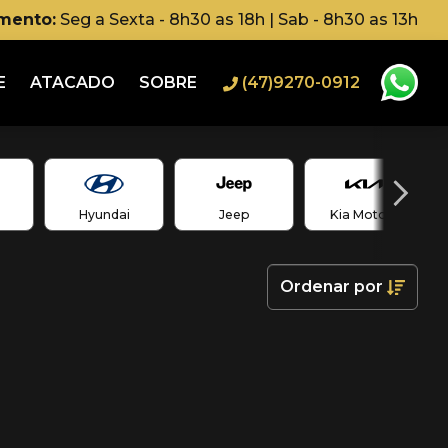
imento:
Seg a Sexta - 8h30 as 18h | Sab - 8h30 as 13h
E
ATACADO
SOBRE
(47)9270-0912
Hyundai
Jeep
Kia Motors
Ordenar
por