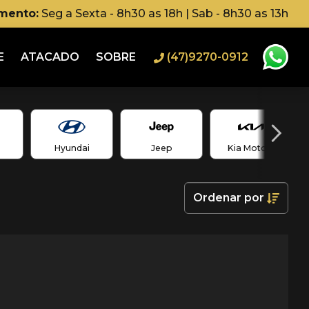
imento:
Seg a Sexta - 8h30 as 18h | Sab - 8h30 as 13h
E
ATACADO
SOBRE
(47)9270-0912
Hyundai
Jeep
Kia Motors
Ordenar
por