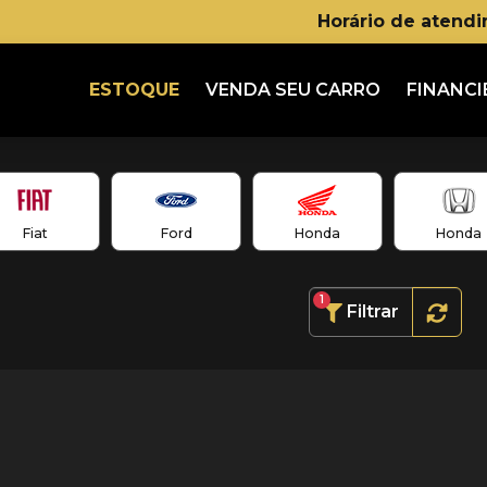
Horário de atend
ESTOQUE
VENDA SEU CARRO
FINANCI
Fiat
Ford
Honda
Honda
1
Filtrar