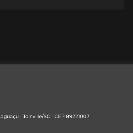
Saguaçu - Joinville/SC - CEP 89221007