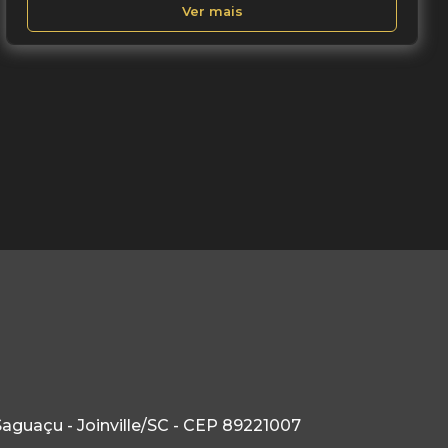
Ver mais
Saguaçu - Joinville/SC - CEP 89221007