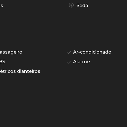
as
Sedã
assageiro
Ar-condicionado
BS
Alarme
étricos dianteiros