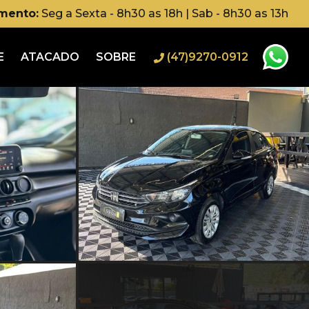
imento:
Seg a Sexta - 8h30 as 18h | Sab - 8h30 as 13h
E
ATACADO
SOBRE
(47)9270-0912